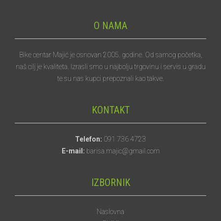
O NAMA
Bike centar Majić je osnovan 2005. godine. Od samog početka,
naš cilj je kvaliteta. Izrasli smo u najbolju trgovinu i servis u gradu
te su nas kupci prepoznali kao takve.
KONTAKT
Telefon:
091 736 4723
E-mail:
barisa.majic@gmail.com
IZBORNIK
Naslovna