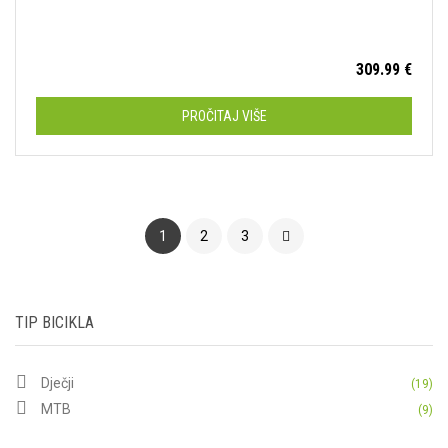
309.99
€
PROČITAJ VIŠE
1
2
3
TIP BICIKLA
Dječji
(19)
MTB
(9)