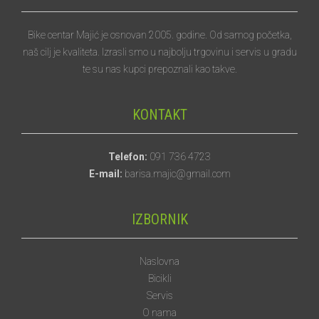
Bike centar Majić je osnovan 2005. godine. Od samog početka,
naš cilj je kvaliteta. Izrasli smo u najbolju trgovinu i servis u gradu
te su nas kupci prepoznali kao takve.
KONTAKT
Telefon:
091 736 4723
E-mail:
barisa.majic@gmail.com
IZBORNIK
Naslovna
Bicikli
Servis
O nama