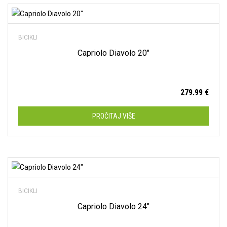
21"
(0)
Dodaj na listu želja
23"
(0)
BICIKLI
58 cm
(0)
Capriolo Diavolo 20″
L
(0)
M
(0)
279.99
€
M/L
(0)
PROČITAJ VIŠE
S
(0)
XL
(0)
XS
(9)
Dodaj na listu želja
XXL
(0)
BICIKLI
Capriolo Diavolo 24″
Disk
(9)
V-Brakes
(41)