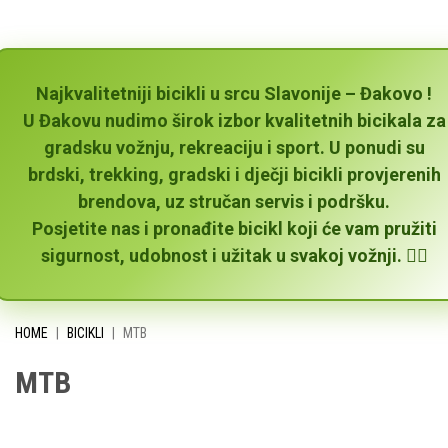
Najkvalitetniji bicikli u srcu Slavonije – Đakovo !
U Đakovu nudimo širok izbor kvalitetnih bicikala za
gradsku vožnju, rekreaciju i sport. U ponudi su
brdski, trekking, gradski i dječji bicikli provjerenih
brendova, uz stručan servis i podršku.
Posjetite nas i pronađite bicikl koji će vam pružiti
sigurnost, udobnost i užitak u svakoj vožnji. 🚴‍♂️
HOME
|
BICIKLI
|
MTB
MTB