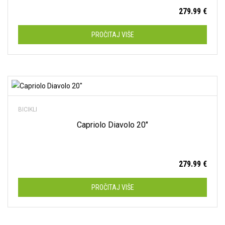
279.99
€
13.5"
(0)
14"
(0)
PROČITAJ VIŠE
15.5"
(0)
15"
(0)
Dodaj na listu želja
17.5"
(0)
17"
(0)
BICIKLI
Capriolo Diavolo 20″
18.5"
(0)
18"
(0)
279.99
€
19.5"
(0)
19"
(0)
PROČITAJ VIŠE
20"
(0)
21.5"
(0)