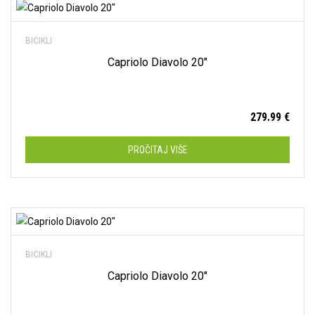
Dodaj na listu želja
Spring
(4)
BICIKLI
Muški
(15)
Capriolo Diavolo 20″
Ženski
(39)
279.99
€
12"
(4)
16"
(8)
PROČITAJ VIŠE
20"
(9)
24"
(6)
26"
(11)
Dodaj na listu želja
27.5"
(11)
BICIKLI
28"
(5)
Capriolo Diavolo 20″
29"
(0)