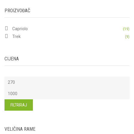
PROIZVOĐAČ
Capriolo
(19)
Trek
(9)
CIJENA
Min
cijena
Maks
cijena
FILTRIRAJ
VELIČINA RAME