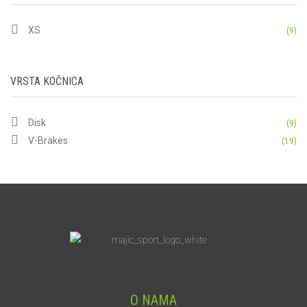
XS
(9)
VRSTA KOČNICA
Disk
(9)
V-Brakes
(19)
O NAMA