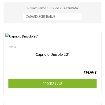
Prikazujemo 1–12 od 28 rezultata
Cestovni
(0)
Dodaj na listu želja
Dječji
(35)
BICIKLI
Gradski
(10)
Capriolo Diavolo 20″
MTB
(9)
Trek
(0)
279.99
€
Capriolo
(39)
PROČITAJ VIŠE
Maxim
(0)
Romet
(2)
Trek
(9)