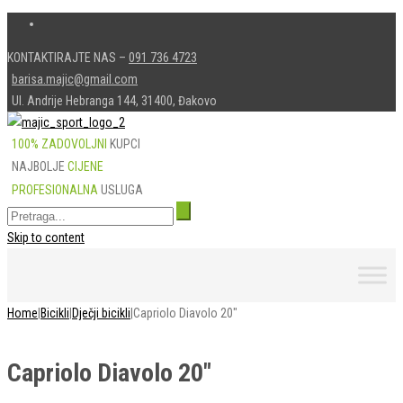
KONTAKTIRAJTE NAS –
091 736 4723
barisa.majic@gmail.com
Ul. Andrije Hebranga 144, 31400, Đakovo
100% ZADOVOLJNI
KUPCI
NAJBOLJE
CIJENE
PROFESIONALNA
USLUGA
Skip to content
Home
|
Bicikli
|
Dječji bicikli
|
Capriolo Diavolo 20″
Capriolo Diavolo 20″