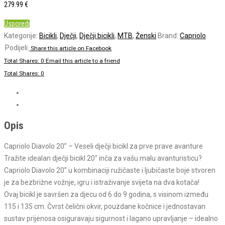
279.99
€
Usporedi
Kategorije:
Bicikli
,
Dječji
,
Dječji bicikli
,
MTB
,
Ženski
Brand:
Capriolo
Share this article on Facebook
Total Shares: 0
Email this article to a friend
Total Shares: 0
Specifikacije
Općenito
Opis
Capriolo Diavolo 20” – Veseli dječji bicikl za prve prave avanture
Tražite idealan dječji bicikl 20″ inča za vašu malu avanturisticu?
Capriolo Diavolo 20” u kombinaciji ružičaste i ljubičaste boje stvoren
je za bezbrižne vožnje, igru i istraživanje svijeta na dva kotača!
Ovaj bicikl je savršen za djecu od 6 do 9 godina, s visinom između
115 i 135 cm. Čvrst čelični okvir, pouzdane kočnice i jednostavan
sustav prijenosa osiguravaju sigurnost i lagano upravljanje – idealno