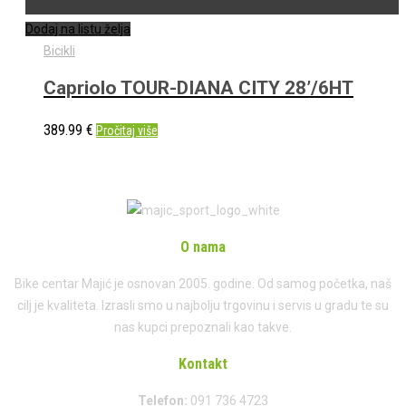
Dodaj na listu želja
Bicikli
Capriolo TOUR-DIANA CITY 28’/6HT
389.99
€
Pročitaj više
O nama
Bike centar Majić je osnovan 2005. godine. Od samog početka, naš
cilj je kvaliteta. Izrasli smo u najbolju trgovinu i servis u gradu te su
nas kupci prepoznali kao takve.
Kontakt
Telefon:
091 736 4723