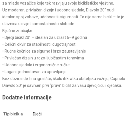
za mlade vozačice koje tek razvijaju svoje biciklističke vještine.
Uz moderan, privlačan dizajn i udobno sjedalo, Diavolo 20” nudi
idealan spoj zabave, udobnosti i sigurnosti. To nije samo bicikl – to je
ulaznica u svijet samostalnosti i slobode.
Ključne značajke:
• Dječji bicikl 20” – idealan za uzrast 6–9 godina
• Čelični okvir za stabilnost i dugotrajnost
• Ručne kočnice za sigurno i brzo zaustavljanje
• Privlačan dizajn u rozo-ljubičastim tonovima
• Udobno sjedalo i ergonomične ručke
• Lagan i jednostavan za upravljanje
Bez obzira ide li na igralište, školu ili kratku obiteljsku vožnju, Capriolo
Diavolo 20” je savršen prvi “pravi” bicikl za vašu djevojčicu i dječaka.
Dodatne informacije
Tip bicikla
Dječji