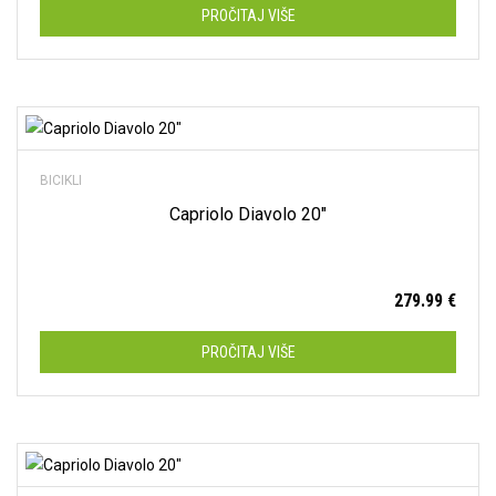
PROČITAJ VIŠE
20"
(0)
21.5"
(0)
21"
(0)
Dodaj na listu želja
23"
(0)
BICIKLI
58 cm
(0)
Capriolo Diavolo 20″
L
(0)
M
(0)
279.99
€
M/L
(0)
PROČITAJ VIŠE
S
(0)
XL
(0)
XS
(9)
Dodaj na listu želja
XXL
(0)