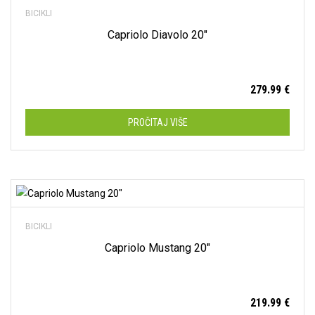
BICIKLI
Disk
(9)
Capriolo Diavolo 20″
V-Brakes
(41)
279.99
€
PROČITAJ VIŠE
Dodaj na listu želja
BICIKLI
Capriolo Mustang 20″
219.99
€