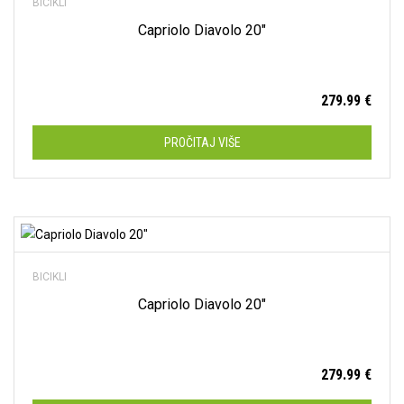
BICIKLI
Muški
(15)
Capriolo Diavolo 20″
Ženski
(39)
279.99
€
13.5"
(0)
14"
(0)
PROČITAJ VIŠE
15.5"
(0)
15"
(0)
17.5"
(0)
Dodaj na listu želja
17"
(0)
BICIKLI
18.5"
(0)
Capriolo Diavolo 20″
18"
(0)
19.5"
(0)
279.99
€
19"
(0)