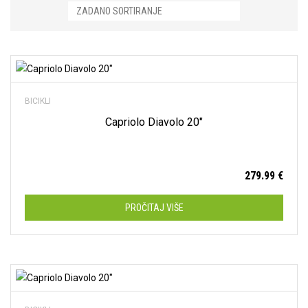
Cestovni
(0)
Dodaj na listu želja
Dječji
(35)
BICIKLI
Gradski
(10)
Capriolo Diavolo 20″
MTB
(9)
Trek
(0)
279.99
€
Capriolo
(39)
PROČITAJ VIŠE
Maxim
(0)
Romet
(2)
Trek
(9)
Dodaj na listu želja
Spring
(4)