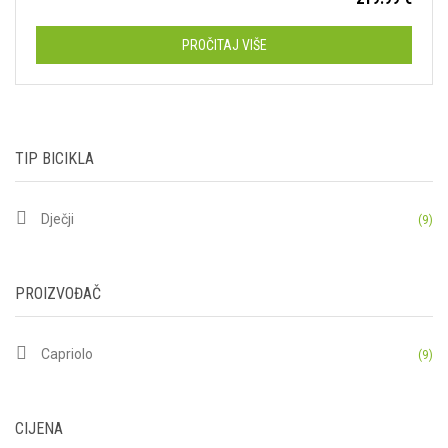
PROČITAJ VIŠE
TIP BICIKLA
Dječji
(9)
PROIZVOĐAČ
Capriolo
(9)
CIJENA