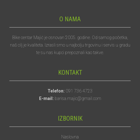
O NAMA
Bike centar Majić je osnovan 2005. godine. Od samog početka,
naš cilj je kvaliteta. Izrasli smo u najbolju trgovinu i servis u gradu
te su nas kupci prepoznali kao takve.
KONTAKT
Telefon:
091 736 4723
E-mail:
barisa.majic@gmail.com
IZBORNIK
Naslovna