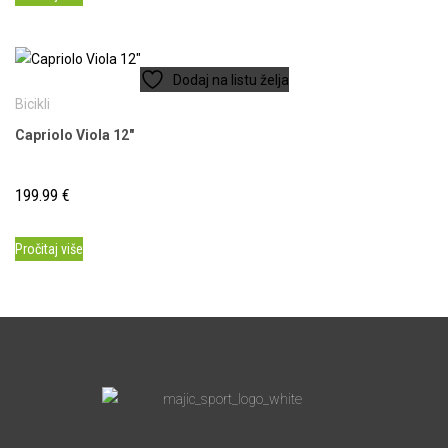
Dodaj na listu želja
Bicikli
Capriolo Viola 12″
199.99
€
Pročitaj više