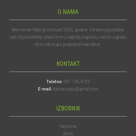
O NAMA
Bike centar Majić je osnovan 2005. godine. Od samog početka,
naš cilj je kvaliteta. Izrasli smo u najbolju trgovinu i servis u gradu
te su nas kupci prepoznali kao takve.
KONTAKT
Telefon:
091 736 4723
E-mail:
barisa.majic@gmail.com
IZBORNIK
Naslovna
Bicikli