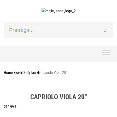
Skip
to
content
Home
|
Bicikli
|
Dječji bicikli
|
Capriolo Viola 20″
CAPRIOLO VIOLA 20″
219.99
€