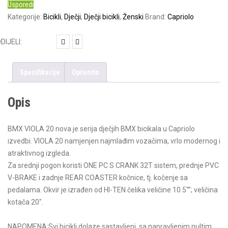
Usporedi
Kategorije:
Bicikli
,
Dječji
,
Dječji bicikli
,
Ženski
Brand:
Capriolo
Specifikacije
Općenito
Opis
BMX VIOLA 20 nova je serija dječjih BMX bicikala u Capriolo
izvedbi. VIOLA 20 namjenjen najmlađim vozačima, vrlo modernog i
atraktivnog izgleda.
Za srednji pogon koristi ONE PC S CRANK 32T sistem, prednje PVC
V-BRAKE i zadnje REAR COASTER kočnice, tj. kočenje sa
pedalama. Okvir je izrađen od HI-TEN čelika veličine 10.5″”; veličina
kotača 20″.
NAPOMENA:Svi bicikli dolaze sastavljeni, sa napravljenim nultim