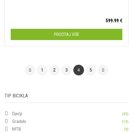
599.99
€
PROČITAJ VIŠE
1
2
3
4
5
TIP BICIKLA
Dječji
(35)
Gradski
(10)
MTB
(9)