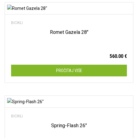
21"
(0)
Dodaj na listu želja
23"
(0)
BICIKLI
58 cm
(0)
Romet Gazela 28″
L
(0)
M
(0)
560.00
€
M/L
(0)
PROČITAJ VIŠE
S
(0)
XL
(0)
XS
(9)
Dodaj na listu želja
XXL
(0)
BICIKLI
Spring-Flash 26″
Disk
(9)
V-Brakes
(41)