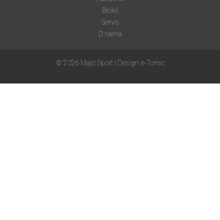
Bicikli
Servis
O nama
© 2026 Majic Sport | Design:
e-Tomic