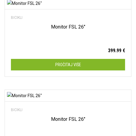
Dodaj na listu želja
Spring
(4)
BICIKLI
Muški
(15)
Monitor FSL 26″
Ženski
(39)
399.99
€
12"
(4)
16"
(8)
PROČITAJ VIŠE
20"
(9)
24"
(6)
26"
(11)
Dodaj na listu želja
27.5"
(11)
BICIKLI
28"
(5)
Monitor FSL 26″
29"
(0)