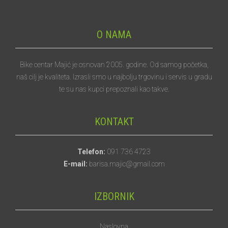
O NAMA
Bike centar Majić je osnovan 2005. godine. Od samog početka,
naš cilj je kvaliteta. Izrasli smo u najbolju trgovinu i servis u gradu
te su nas kupci prepoznali kao takve.
KONTAKT
Telefon:
091 736 4723
E-mail:
barisa.majic@gmail.com
IZBORNIK
Naslovna