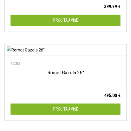
399.99
€
13.5"
(0)
14"
(0)
PROČITAJ VIŠE
15.5"
(0)
15"
(0)
Dodaj na listu želja
17.5"
(0)
17"
(0)
BICIKLI
Romet Gazela 26″
18.5"
(0)
18"
(0)
495.00
€
19.5"
(0)
19"
(0)
PROČITAJ VIŠE
20"
(0)
21.5"
(0)