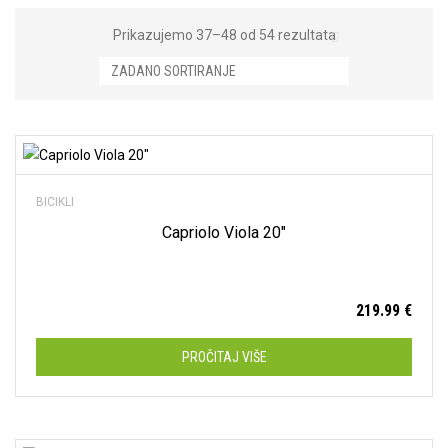
Prikazujemo 37–48 od 54 rezultata
Cestovni
(0)
Dodaj na listu želja
Dječji
(35)
BICIKLI
Gradski
(10)
Capriolo Viola 20″
MTB
(9)
Trek
(0)
219.99
€
Capriolo
(39)
PROČITAJ VIŠE
Maxim
(0)
Romet
(2)
Trek
(9)