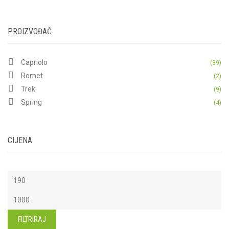
PROIZVOĐAČ
Capriolo
(39)
Romet
(2)
Trek
(9)
Spring
(4)
CIJENA
Min
cijena
Maks
cijena
FILTRIRAJ