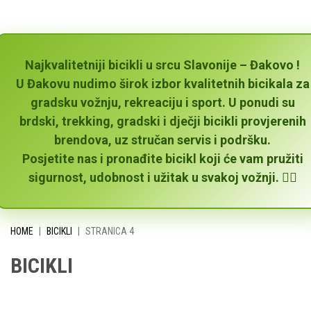
Najkvalitetniji bicikli u srcu Slavonije – Đakovo !
U Đakovu nudimo širok izbor kvalitetnih bicikala za
gradsku vožnju, rekreaciju i sport. U ponudi su
brdski, trekking, gradski i dječji bicikli provjerenih
brendova, uz stručan servis i podršku.
Posjetite nas i pronađite bicikl koji će vam pružiti
sigurnost, udobnost i užitak u svakoj vožnji. 🚴‍♂️
HOME
|
BICIKLI
|
STRANICA 4
BICIKLI