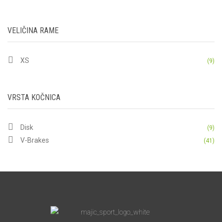
VELIČINA RAME
XS
(9)
VRSTA KOČNICA
Disk
(9)
V-Brakes
(41)