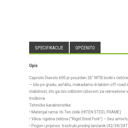
SPECIFIKACIJE
OPĆENITO
Opis
Capriolo Diavolo 600 je pouzdan 26″ MTB bicikl s čelič
— bilo po gradu, asfaltu, makadamu ili lakšim off-road s
stabilnost, što ga čini odličnim izborom za rekreativne 
troškova.
Tehničke karakteristike
• Materijal rama: Hi-Ten čelik (HITEN STEEL FRAME)
• Vilica: rigidna čelična (“Rigid Steel Fork”) — bez amortiz
• Pogon i prijenos: trostruki prednji lančanik (42/34/