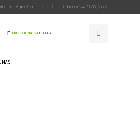
arisa.majic@gmail.com
Ul. Andrije Hebranga 144, 31400, Đakovo
E
PROFESIONALNA
USLUGA
E NAS