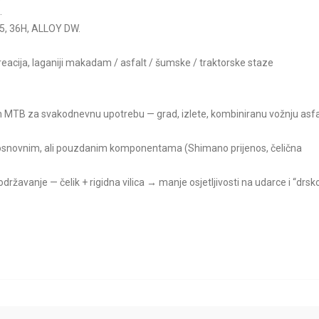
.
1.5, 36H, ALLOY DW.
acija, laganiji makadam / asfalt / šumske / traktorske staze
an MTB za svakodnevnu upotrebu — grad, izlete, kombiniranu vožnju asfa
e, s osnovnim, ali pouzdanim komponentama (Shimano prijenos, čelična
ržavanje — čelik + rigidna vilica → manje osjetljivosti na udarce i “drsk