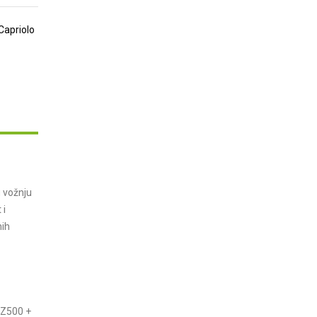
Capriolo
u vožnju
 i
nih
TZ500 +