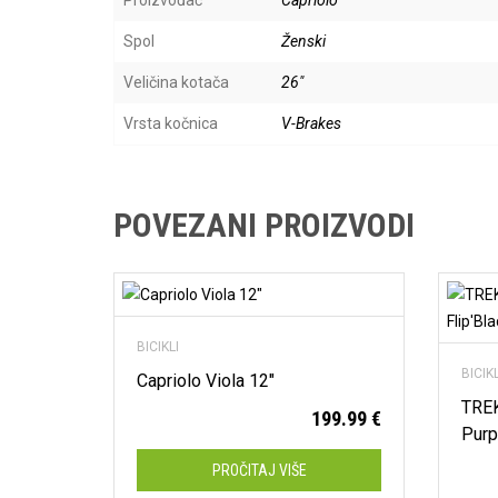
Spol
Ženski
Veličina kotača
26"
Vrsta kočnica
V-Brakes
POVEZANI PROIZVODI
Dodaj na listu želja
BICIKLI
BICIK
Capriolo Viola 12″
TREK
199.99
€
Purp
PROČITAJ VIŠE