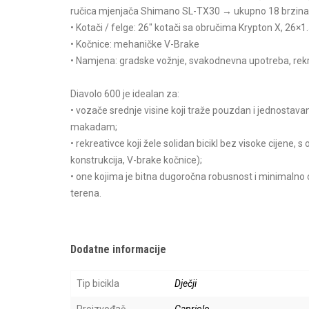
ručica mjenjača Shimano SL-TX30 → ukupno 18 brzina
• Kotači / felge: 26″ kotači sa obručima Krypton X, 26×
• Kočnice: mehaničke V-Brake
• Namjena: gradske vožnje, svakodnevna upotreba, rekre
Diavolo 600 je idealan za:
• vozače srednje visine koji traže pouzdan i jednostav
makadam;
• rekreativce koji žele solidan bicikl bez visoke cijen
konstrukcija, V-brake kočnice);
• one kojima je bitna dugoročna robusnost i minimalno od
terena.
Dodatne informacije
Tip bicikla
Dječji
Proizvođač
Capriolo