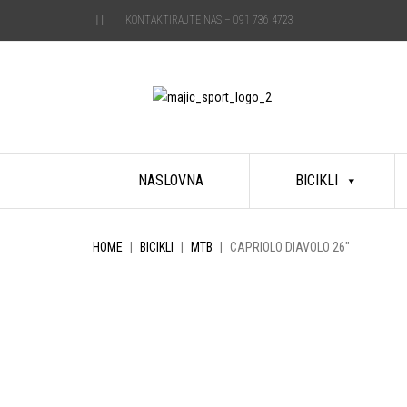
KONTAKTIRAJTE NAS –
091 736 4723
Skip
NASLOVNA
BICIKLI
to
content
HOME
|
BICIKLI
|
MTB
|
CAPRIOLO DIAVOLO 26″