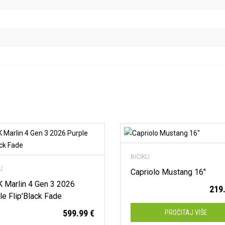
Dod
Dodaj na listu želja
BICIKLI
LI
Capriolo Mustang 16″
 Marlin 4 Gen 3 2026
219
le Flip’Black Fade
599.99
€
PROČITAJ VIŠE