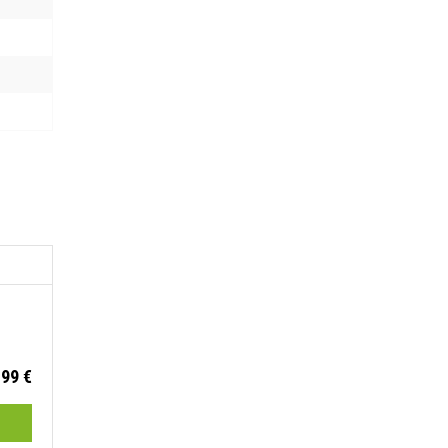
aj na listu želja
.99
€