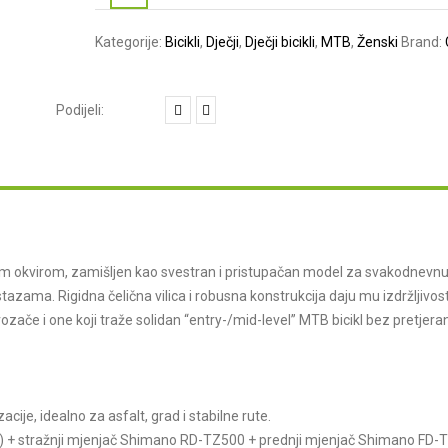
Kategorije:
Bicikli
,
Dječji
,
Dječji bicikli
,
MTB
,
Ženski
Brand:
nim okvirom, zamišljen kao svestran i pristupačan model za svakodnevn
tazama. Rigidna čelična vilica i robusna konstrukcija daju mu izdržljivost
vozače i one koji traže solidan “entry-/mid-level” MTB bicikl bez pretjera
acije, idealno za asfalt, grad i stabilne rute.
24T) + stražnji mjenjač Shimano RD-TZ500 + prednji mjenjač Shimano FD-