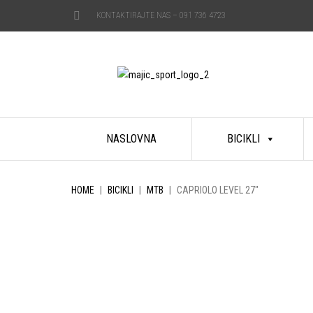
KONTAKTIRAJTE NAS –
091 736 4723
Skip
NASLOVNA
BICIKLI
to
content
HOME
|
BICIKLI
|
MTB
|
CAPRIOLO LEVEL 27″