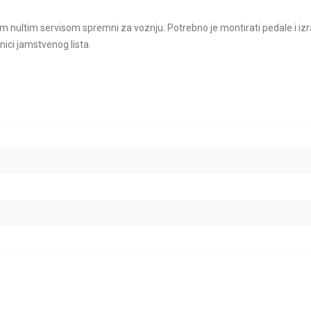
im nultim servisom spremni za voznju. Potrebno je montirati pedale i izr
nici jamstvenog lista.