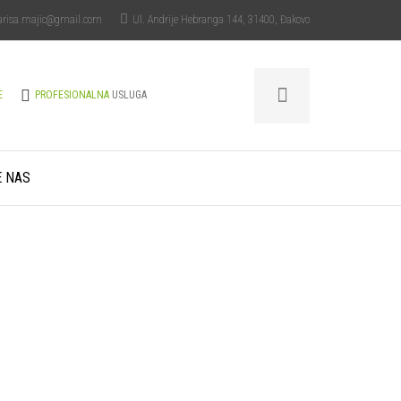
arisa.majic@gmail.com
Ul. Andrije Hebranga 144, 31400, Đakovo
E
PROFESIONALNA
USLUGA
E NAS