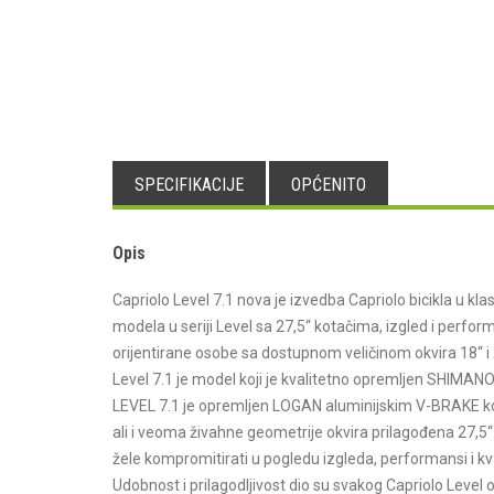
SPECIFIKACIJE
OPĆENITO
Opis
Capriolo Level 7.1 nova je izvedba Capriolo bicikla u kla
modela u seriji Level sa 27,5“ kotačima, izgled i perfo
orijentirane osobe sa dostupnom veličinom okvira 18“ i 
Level 7.1 je model koji je kvalitetno opremljen SHIM
LEVEL 7.1 je opremljen LOGAN aluminijskim V-BRAKE kočn
ali i veoma živahne geometrije okvira prilagođena 27,5“ 
žele kompromitirati u pogledu izgleda, performansi i kva
Udobnost i prilagodljivost dio su svakog Capriolo Level 