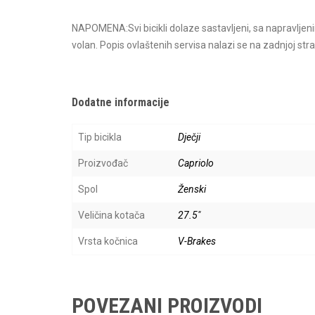
NAPOMENA:Svi bicikli dolaze sastavljeni, sa napravljen
volan. Popis ovlaštenih servisa nalazi se na zadnjoj stra
Dodatne informacije
Tip bicikla
Dječji
Proizvođač
Capriolo
Spol
Ženski
Veličina kotača
27.5"
Vrsta kočnica
V-Brakes
POVEZANI PROIZVODI