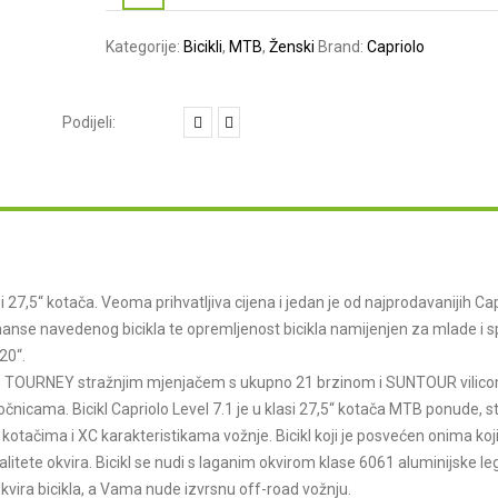
Kategorije:
Bicikli
,
MTB
,
Ženski
Brand:
Capriolo
si 27,5“ kotača. Veoma prihvatljiva cijena i jedan je od najprodavanijih Ca
rmanse navedenog bicikla te opremljenost bicikla namijenjen za mlade i s
20“.
ANO TOURNEY stražnjim mjenjačem s ukupno 21 brzinom i SUNTOUR vilico
icama. Bicikl Capriolo Level 7.1 je u klasi 27,5“ kotača MTB ponude, s
kotačima i XC karakteristikama vožnje. Bicikl koji je posvećen onima koj
litete okvira. Bicikl se nudi s laganim okvirom klase 6061 aluminijske le
okvira bicikla, a Vama nude izvrsnu off-road vožnju.