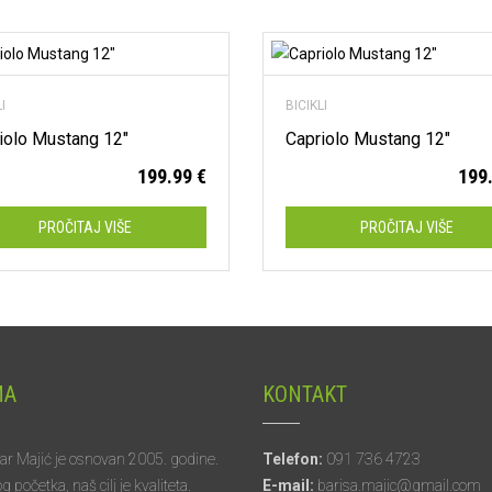
Dodaj na listu želja
Dod
LI
BICIKLI
iolo Mustang 12″
Capriolo Mustang 12″
199.99
€
199
PROČITAJ VIŠE
PROČITAJ VIŠE
MA
KONTAKT
tar Majić je osnovan 2005. godine.
Telefon:
091 736 4723
početka, naš cilj je kvaliteta.
E-mail:
barisa.majic@gmail.com