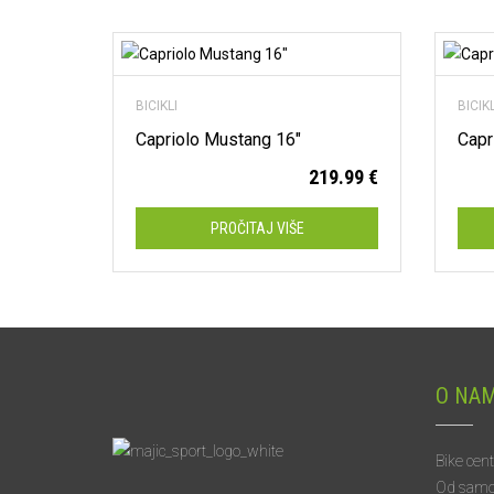
Dodaj na listu želja
BICIKLI
BICIK
Capriolo Mustang 16″
Capr
219.99
€
PROČITAJ VIŠE
O NA
Bike cen
Od samog 