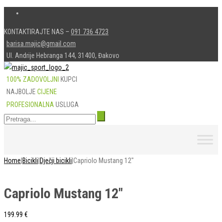
KONTAKTIRAJTE NAS –
091 736 4723
barisa.majic@gmail.com
Ul. Andrije Hebranga 144, 31400, Đakovo
100% ZADOVOLJNI
KUPCI
NAJBOLJE
CIJENE
PROFESIONALNA
USLUGA
Skip
to
content
Home
|
Bicikli
|
Dječji bicikli
|
Capriolo Mustang 12″
Capriolo Mustang 12″
199.99
€