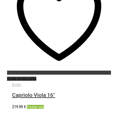
Dodaj na listu želja
Bicikli
Capriolo Viola 16″
219.99
€
Pročitaj više