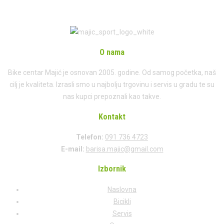
O nama
Bike centar Majić je osnovan 2005. godine. Od samog početka, naš
cilj je kvaliteta. Izrasli smo u najbolju trgovinu i servis u gradu te su
nas kupci prepoznali kao takve.
Kontakt
Telefon:
091 736 4723
E-mail:
barisa.majic@gmail.com
Izbornik
Naslovna
Bicikli
Servis