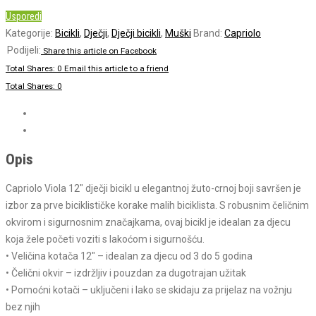
Usporedi
Kategorije:
Bicikli
,
Dječji
,
Dječji bicikli
,
Muški
Brand:
Capriolo
Share this article on Facebook
Total Shares: 0
Email this article to a friend
Total Shares: 0
Specifikacije
Općenito
Opis
Capriolo Viola 12″ dječji bicikl u elegantnoj žuto-crnoj boji savršen je
izbor za prve biciklističke korake malih biciklista. S robusnim čeličnim
okvirom i sigurnosnim značajkama, ovaj bicikl je idealan za djecu
koja žele početi voziti s lakoćom i sigurnošću.
• Veličina kotača 12″ – idealan za djecu od 3 do 5 godina
• Čelični okvir – izdržljiv i pouzdan za dugotrajan užitak
• Pomoćni kotači – uključeni i lako se skidaju za prijelaz na vožnju
bez njih