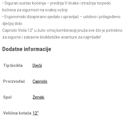
• Siguran sustav kočenja – prednja V-brake i stražnja torpedo
kočnica za sigurnost na svakoj vožnji
• Ergonomski dizajnirano sjedalo i upravljač – udobno i prilagođeno
dječjoj dobi
Capriolo Viola 12″ u žuto-crnoj kombinaciji pruža sve što je potrebno
za sigurne i zabavne biciklističke avanture za najmlađe!
Dodatne informacije
Tip bicikla
Dječji
Proizvođač
Capriolo
Spol
Ženski
Veličina kotača
12"