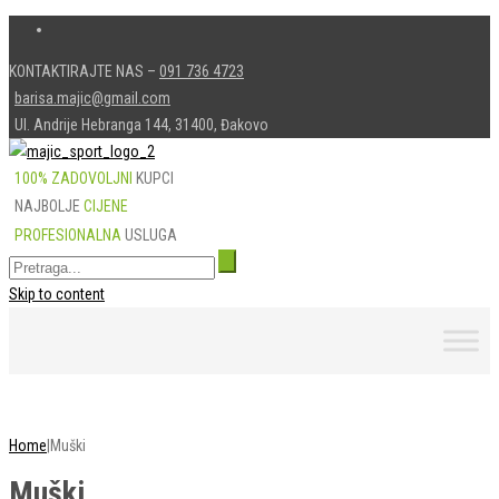
KONTAKTIRAJTE NAS –
091 736 4723
barisa.majic@gmail.com
Ul. Andrije Hebranga 144, 31400, Đakovo
100% ZADOVOLJNI
KUPCI
NAJBOLJE
CIJENE
PROFESIONALNA
USLUGA
Skip to content
Home
|
Muški
Muški