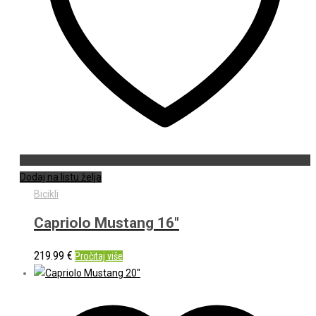
Dodaj na listu želja
Bicikli
Capriolo Mustang 16″
219.99
€
Pročitaj više