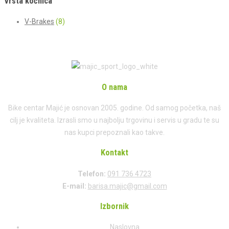
Vrsta kočnica
V-Brakes
(8)
O nama
Bike centar Majić je osnovan 2005. godine. Od samog početka, naš
cilj je kvaliteta. Izrasli smo u najbolju trgovinu i servis u gradu te su
nas kupci prepoznali kao takve.
Kontakt
Telefon:
091 736 4723
E-mail:
barisa.majic@gmail.com
Izbornik
Naslovna