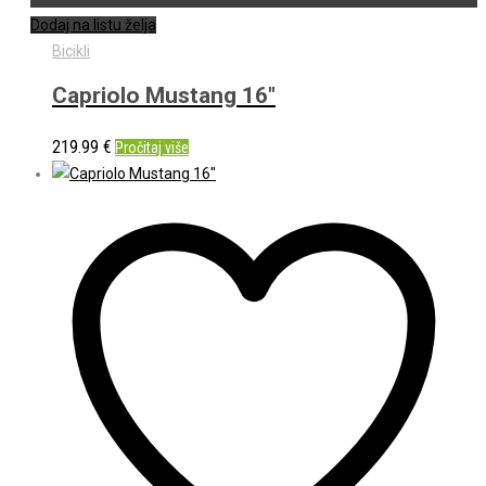
Dodaj na listu želja
Bicikli
Capriolo Mustang 16″
219.99
€
Pročitaj više