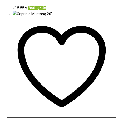
219.99
€
Pročitaj više