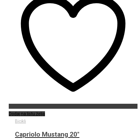
Dodaj na listu želja
Bicikli
Capriolo Mustang 20″