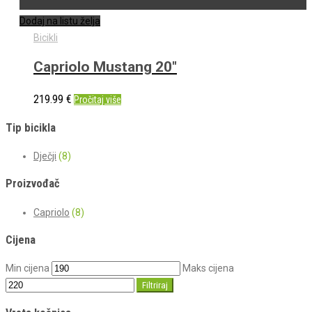
Dodaj na listu želja
Bicikli
Capriolo Mustang 20″
219.99
€
Pročitaj više
Tip bicikla
Dječji
(8)
Proizvođač
Capriolo
(8)
Cijena
Min cijena
Maks cijena
Filtriraj