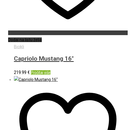
Dodaj na listu želja
Bicikli
Capriolo Mustang 16″
219.99
€
Pročitaj više