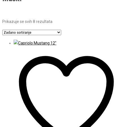
Prikazuje se svih 8 rezultata
Cestovni
(0)
Dječji
(35)
Gradski
(10)
MTB
(9)
Trek
(0)
Capriolo
(39)
Maxim
(0)
Romet
(2)
Trek
(9)
Spring
(4)
Muški
(15)
Ženski
(39)
12"
(4)