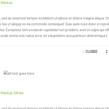
n
Markup
t, sed do eiusmod tempor incididunt ut labore et dolore magna aliqua. U
 nisi ut aliquip ex ea commodo consequat. Duis aute irure dolor in repr
atur. Excepteur sint occaecat cupidatat non proident, sunt in culpa qui off
is unde omnis iste natus error sit voluptatem accusantium doloremque […
CLOSED
2
n
Markup
,
Media
t, sed do eiusmod tempor incididunt ut labore et dolore magna aliqua. U