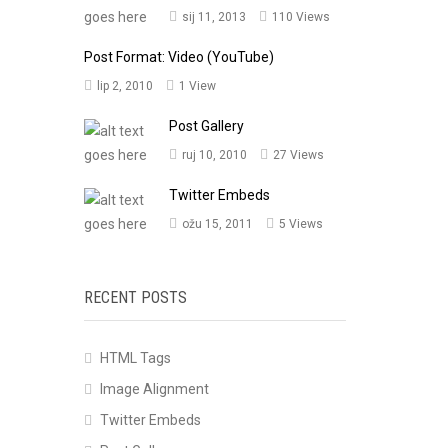
sij 11, 2013
110 Views
Post Format: Video (YouTube)
lip 2, 2010
1 View
Post Gallery
ruj 10, 2010
27 Views
Twitter Embeds
ožu 15, 2011
5 Views
RECENT POSTS
HTML Tags
Image Alignment
Twitter Embeds