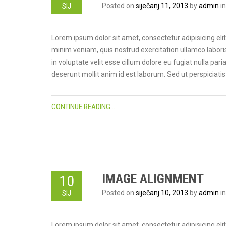
SIJ
Posted on
siječanj 11, 2013
by
admin
i
Lorem ipsum dolor sit amet, consectetur adipisicing eli
minim veniam, quis nostrud exercitation ullamco laboris
in voluptate velit esse cillum dolore eu fugiat nulla pari
deserunt mollit anim id est laborum. Sed ut perspiciat
CONTINUE READING...
IMAGE ALIGNMENT
10
SIJ
Posted on
siječanj 10, 2013
by
admin
i
Lorem ipsum dolor sit amet, consectetur adipisicing eli