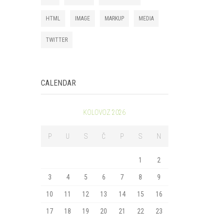
HTML
IMAGE
MARKUP
MEDIA
TWITTER
CALENDAR
KOLOVOZ 2026
P
U
S
Č
P
S
N
1
2
3
4
5
6
7
8
9
10
11
12
13
14
15
16
17
18
19
20
21
22
23