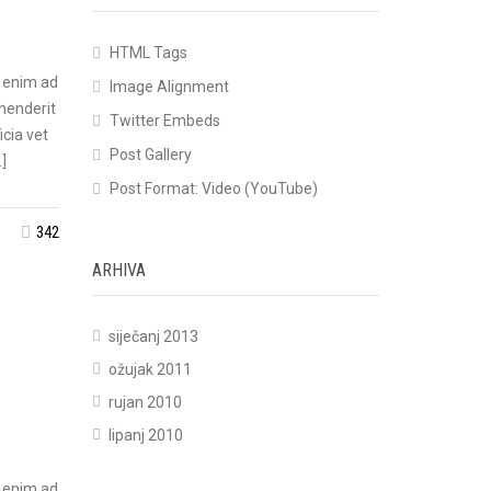
HTML Tags
t enim ad
Image Alignment
ehenderit
Twitter Embeds
icia vet
Post Gallery
]
Post Format: Video (YouTube)
342
ARHIVA
siječanj 2013
ožujak 2011
rujan 2010
lipanj 2010
t enim ad