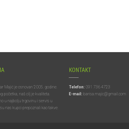
MA
KONTAKT
tar Majić je osnovan 2005. godine.
Telefon:
091 736 4723
početka, naš cilj je kvaliteta.
E-mail:
barisa.majic@gmail.com
mo u najbolju trgovinu i servis u
 su nas kupci prepoznali kao takve.