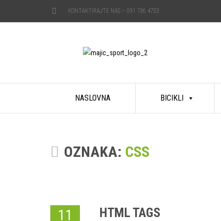
KONTAKTIRAJTE NAS –
091 736 4723
Skip
NASLOVNA
BICIKLI
to
content
OZNAKA:
CSS
HTML TAGS
11