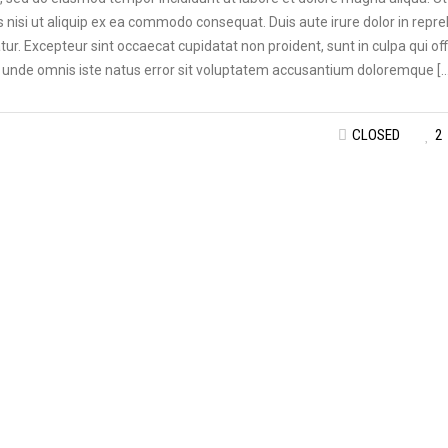
 nisi ut aliquip ex ea commodo consequat. Duis aute irure dolor in repr
atur. Excepteur sint occaecat cupidatat non proident, sunt in culpa qui off
is unde omnis iste natus error sit voluptatem accusantium doloremque […
CLOSED
2