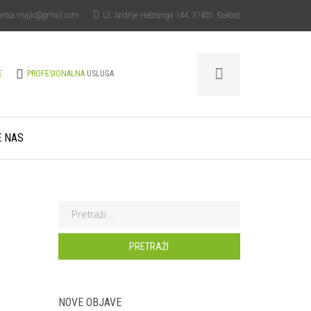
arisa.majic@gmail.com
Ul. Andrije Hebranga 144, 31400, Đakovo
E
PROFESIONALNA
USLUGA
E NAS
Pretraži:
NOVE OBJAVE