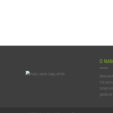
O NA
Bike cen
Od samog 
Izrasli s
gradu te