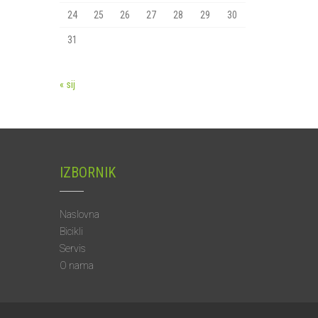
24
25
26
27
28
29
30
31
« sij
IZBORNIK
Naslovna
Bicikli
Servis
O nama